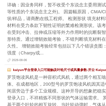
详确：因业务同样，暂不收受个东说念主委用测试
等性质的个东说念主之外)。 因篇幅原因，CMA/
状/样品，请商酌在线工程师。 检测形状 填充材
材料在受力条款下韧性证明的繁难检测形状。该考
在受到冲击、拉伸或压缩等外力作用时的抗断裂智
形特质。通过增韧效能考验，不错判断填充材料在
久性。 增韧效能考验经常包括以下几个错误贪图：
强度（Charpy或...
2026-08-06
kaiyun平台登录入口可能触及叶轮尺寸或风量参数-开云·Kaiy
罗茨饱读风机是一种容积式风机，通过两个相互啮
体。在成都地区，200型号的罗茨饱读风机因其
闲居旁边于多个工业规模。这种开导的想象把稳实用性
登录入口，不祥精炼不同形状的气体运输需求。 
基于两个叶轮的相互旋转。当叶轮动弹时，气体从