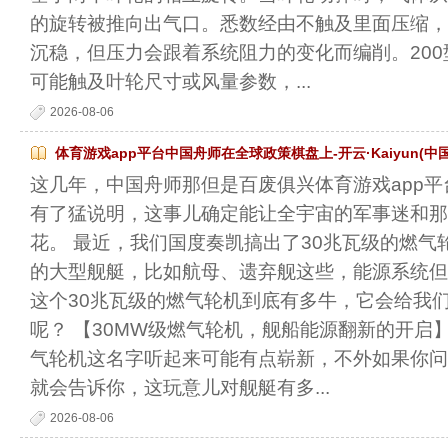
的旋转被推向出气口。悉数经由不触及里面压缩，
沉稳，但压力会跟着系统阻力的变化而编削。20
可能触及叶轮尺寸或风量参数，...
2026-08-06
体育游戏app平台中国舟师在全球政策棋盘上-开云·Kaiyun(
这几年，中国舟师那但是百废俱兴体育游戏app
有了猛说明，这事儿确定能让全宇宙的军事迷和那
花。 最近，我们国度奏凯搞出了30兆瓦级的燃气
的大型舰艇，比如航母、遗弃舰这些，能源系统但
这个30兆瓦级的燃气轮机到底有多牛，它会给我
呢？ 【30MW级燃气轮机，舰船能源翻新的开启
气轮机这名字听起来可能有点崭新，不外如果你问
就会告诉你，这玩意儿对舰艇有多...
2026-08-06