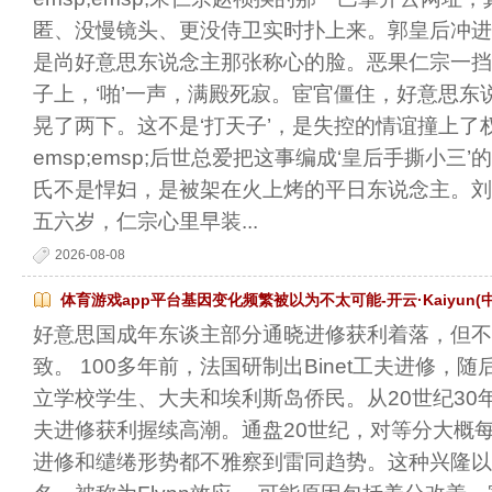
匿、没慢镜头、更没侍卫实时扑上来。郭皇后冲进
是尚好意思东说念主那张称心的脸。恶果仁宗一挡
子上，‘啪’一声，满殿死寂。宦官僵住，好意思东
晃了两下。这不是‘打天子’，是失控的情谊撞上了
emsp;emsp;后世总爱把这事编成‘皇后手撕小三
氏不是悍妇，是被架在火上烤的平日东说念主。刘
五六岁，仁宗心里早装...
2026-08-08
体育游戏app平台基因变化频繁被以为不太可能-开云·Kaiyun
好意思国成年东谈主部分通晓进修获利着落，但不
致。 100多年前，法国研制出Binet工夫进修，
立学校学生、大夫和埃利斯岛侨民。从20世纪30
夫进修获利握续高潮。通盘20世纪，对等分大概每
进修和缱绻形势都不雅察到雷同趋势。这种兴隆以老师家