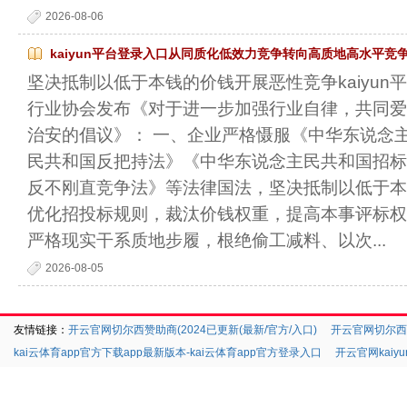
2026-08-06
kaiyun平台登录入口从同质化低效力竞争转向高质地高水平竞争-
坚决抵制以低于本钱的价钱开展恶性竞争kaiyun
行业协会发布《对于进一步加强行业自律，共同爱
治安的倡议》： 一、企业严格慑服《中华东说念
民共和国反把持法》《中华东说念主民共和国招标
反不刚直竞争法》等法律国法，坚决抵制以低于本
优化招投标规则，裁汰价钱权重，提高本事评标权
严格现实干系质地步履，根绝偷工减料、以次...
2026-08-05
友情链接：
开云官网切尔西赞助商(2024已更新(最新/官方/入口)
开云官网切尔西赞
kai云体育app官方下载app最新版本-kai云体育app官方登录入口
开云官网kaiy