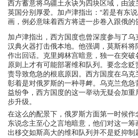
西方蓄意将乌疆土永诀为四块区域，由波
英国分别厚爱。加卢津指出：“若是有东
画，例必意味着西方将进一步卷入跟俄的
加卢津指出，西方国度也曾深度参与了乌
汉典火器打击俄本地。他强调，莫斯科将
作出回话。克里姆林宫暗意，独一在突破
原则上才有可能部署维和队列。要念念贬
责导致危急的根底原因。西方国度在乌克
彰着是对俄罗斯的一种寻衅。乌克兰危急
益纷争，西方国度的这一举动无疑会加重
步升级。
在这么的配景下，俄罗斯方面第一时候作
东说念主至心之言地暗意，他们对这一筹
出移交如斯高大的维和队列并不是贬抑制