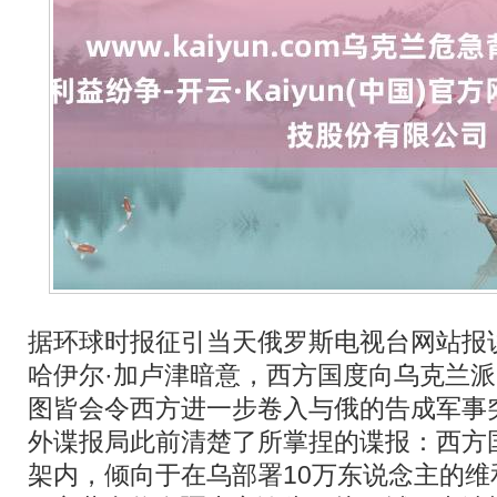
据环球时报征引当天俄罗斯电视台网站报
哈伊尔·加卢津暗意，西方国度向乌克兰
图皆会令西方进一步卷入与俄的告成军事
外谍报局此前清楚了所掌捏的谍报：西方
架内，倾向于在乌部署10万东说念主的