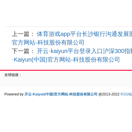
上一篇：
体育游戏app平台长沙银行沟通发展部职工
官方网站-科技股份有限公司
下一篇：
开云·kaiyun平台登录入口沪深300指
·Kaiyun(中国)官方网站-科技股份有限公司
友情链接：
Powered by
开云·Kaiyun(中国)官方网站-科技股份有限公司
@2013-2022
RSS