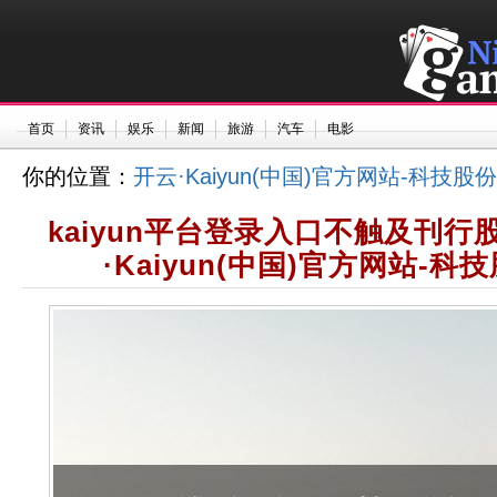
首页
资讯
娱乐
新闻
旅游
汽车
电影
你的位置：
开云·Kaiyun(中国)官方网站-科技
kaiyun平台登录入口不触及刊行
·Kaiyun(中国)官方网站-