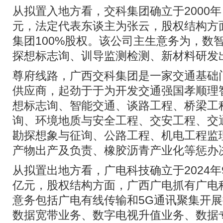
从拟置入地方看，交科集团确立于2000年
元，法定代表东谈主为张云，股权结构方
集团100%股权。该公司主生意务为，数
探想标志询、训导监测检测、新材料研发
尊府线路，广西交科集团是一家交通基础
供应商，起劲于于为开发交通强国孝顺理
想标志询、智能交通、谈路工程、桥梁工
询、环境地质与安全工程、交安工程、交
勘探想象与征询、公路工程、机电工程监
产物出产及负责、橡胶沥青产业化等惩办
从拟置出地方看，广电科技确立于2024年
亿元，股权结构方面，广西广电抓有广电科
意务包括广电有线传输和5G通讯聚集开
数据宽带业务、数字电视升值业务、数据