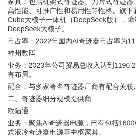
家具：包括机架式奇迹器、刀片式奇迹器
高性能、可推广性和易用性等性格。旗下
Cube大模子一体机（DeepSeek版），
DeepSeek大模子。
市占率：2022年国内AI奇迹器市占率为1
神州数码
业务：2023年公司贸易总收入达到1196
有布局。
配合：与多家著名奇迹器厂商有配合关联
二、奇迹器细分规模提供商
欧陆通
业务：聚焦AI奇迹器电源，已有包括1600
式液冷奇迹器电源等中枢家具。