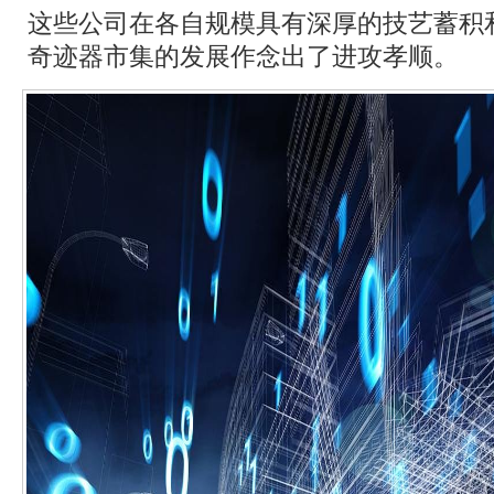
这些公司在各自规模具有深厚的技艺蓄积和
奇迹器市集的发展作念出了进攻孝顺。