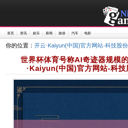
首页
资讯
娱乐
新闻
旅游
汽车
电影
你的位置：
开云·Kaiyun(中国)官方网站-科技
世界杯体育号称AI奇迹器规模的
·Kaiyun(中国)官方网站-