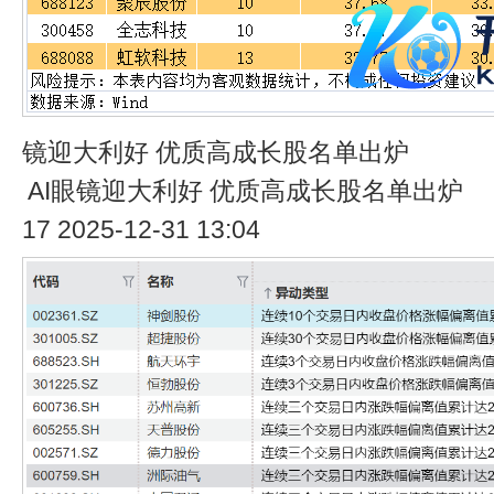
镜迎大利好 优质高成长股名单出炉
AI眼镜迎大利好 优质高成长股名单出炉
17 2025-12-31 13:04