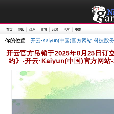
首页
资讯
娱乐
新闻
旅游
汽车
电影
你的位置：
开云·Kaiyun(中国)官方网站-科技
开云官方吊销于2025年8月25日
约》-开云·Kaiyun(中国)官方网