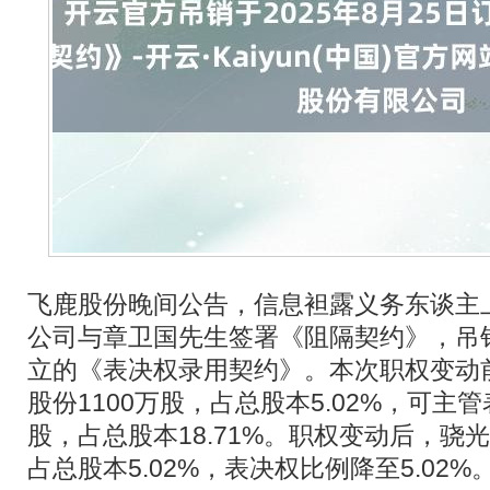
飞鹿股份晚间公告，信息袒露义务东谈主
公司与章卫国先生签署《阻隔契约》，吊销于
立的《表决权录用契约》。本次职权变动
股份1100万股，占总股本5.02%，可主管表
股，占总股本18.71%。职权变动后，骁光
占总股本5.02%，表决权比例降至5.02%