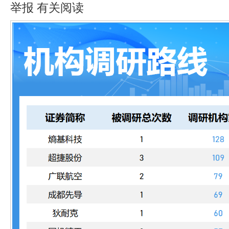
举报 有关阅读