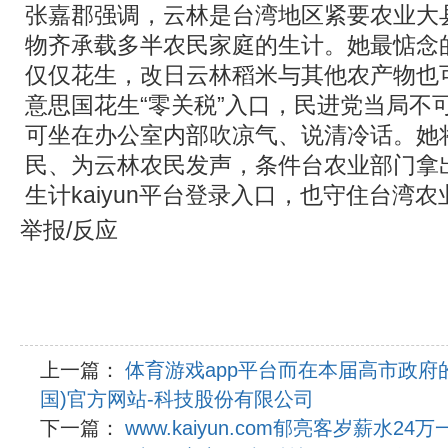
张嘉郡强调，云林是台湾地区紧要农业大
物齐承载多半农民家庭的生计。她最惦念
仅仅花生，改日云林稻米与其他农产物也
意思国花生“零关税”入口，民进党当局不
可坐在办公室内部吹凉气、说清冷话。她
民、为云林农民发声，条件台农业部门拿
生计kaiyun平台登录入口，也守住台湾
举报/反应
上一篇：
体育游戏app平台而在本届高市政府的引
国)官方网站-科技股份有限公司
下一篇：
www.kaiyun.com郁亮客岁薪水2