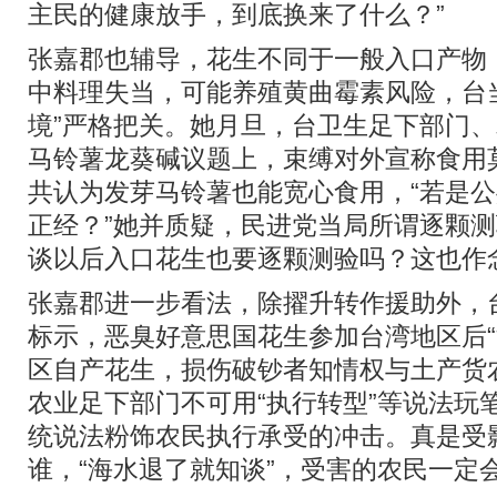
主民的健康放手，到底换来了什么？”
张嘉郡也辅导，花生不同于一般入口产物
中料理失当，可能养殖黄曲霉素风险，台
境”严格把关。她月旦，台卫生足下部门
马铃薯龙葵碱议题上，束缚对外宣称食用
共认为发芽马铃薯也能宽心食用，“若是
正经？”她并质疑，民进党当局所谓逐颗测
谈以后入口花生也要逐颗测验吗？这也作
张嘉郡进一步看法，除擢升转作援助外，
标示，恶臭好意思国花生参加台湾地区后“
区自产花生，损伤破钞者知情权与土产货
农业足下部门不可用“执行转型”等说法玩
统说法粉饰农民执行承受的冲击。真是受
谁，“海水退了就知谈”，受害的农民一定