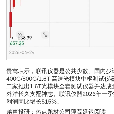
贵寓表示，联讯仪器是公共少数、国内少
400G/800G/1.6T 高速光模块中枢测
二家推出1.6T光模块全套测试仪器并达
外洋长久支配神志。联讯仪器2026年一
利润同比增长515%。
越声投研：热点题材公司萍踪延迟阅读