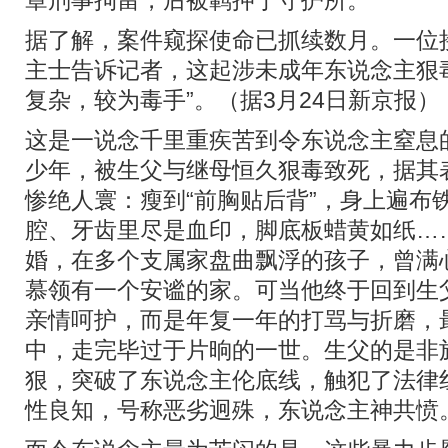
章刑事拘留，后被羁押于守护所。
据了解，案件窥探使命已抓续数月。一位
主士告诉记者，这起涉未成年东说念主狠
复杂，较为毒手”。（据3月24日新京报）
这是一说念千里重疾苦到令东说念主窒息
少年，被生父与继母恒久狠毒致死，据其
惨绝人寰：瘦到“前胸贴后背”，身上遍布
腔、牙齿里尽是血印，脚底板蜡黄如纸…
婚，在多个支属家盘曲飘浮的孩子，曾满
慕领有一个安谧的家。可当他终于回到生
亲情呵护，而是年复一年的打骂与折磨，
中，走完毕过于片晌的一世。生父的是非
狠，突破了东说念主伦底线，触犯了法律
性良知，号称恶劣迥殊，东说念主神共愤