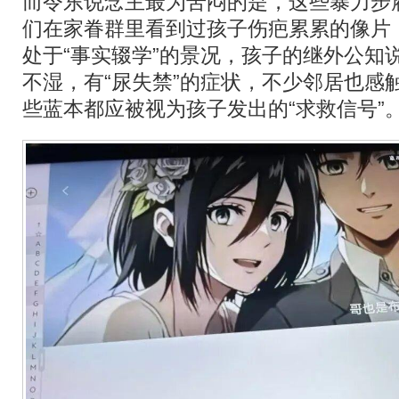
而令东说念主最为苦闷的是，这些暴力步
们在家眷群里看到过孩子伤疤累累的像片
处于“事实辍学”的景况，孩子的继外公知
不湿，有“尿失禁”的症状，不少邻居也感
些蓝本都应被视为孩子发出的“求救信号”