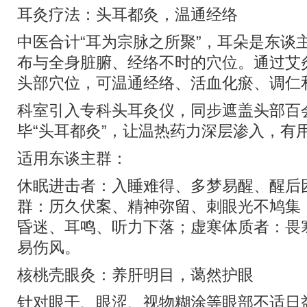
耳灸疗法：头耳都灸，温通经络
中医合计“耳为宗脉之所聚”，耳朵是东谈主
布与全身脏腑、经络不时的穴位。通过艾
头部穴位，可温通经络、活血化瘀、调仁
科室引入专科头耳灸仪，同步遮盖头部百
毕“头耳都灸”，让温热药力深层渗入，有
适用东谈主群：
休眠进击者：入睡难得、多梦易醒、醒后
群：历久伏案、精神弥留、刺眼光不鸠集
昏迷、耳鸣、听力下落；虚寒体质者：畏
易伤风。
核桃壳眼灸：养肝明目，蔼然护眼
针对眼干、眼涩、视物糊涂等眼部不适日