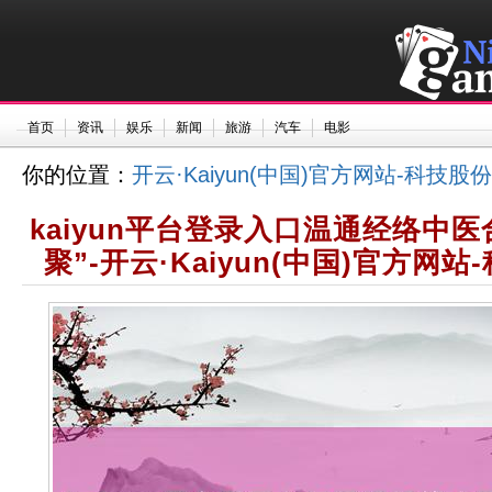
首页
资讯
娱乐
新闻
旅游
汽车
电影
你的位置：
开云·Kaiyun(中国)官方网站-科技
kaiyun平台登录入口温通经络中
聚”-开云·Kaiyun(中国)官方网