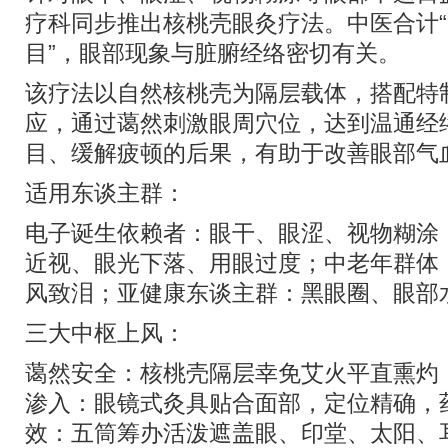
疗科同步推出核桃壳眼灸疗法。中医合计“
目”，眼部现象与脏腑经络密切有关。
该疗法以自然核桃壳为隔层载体，搭配特
应，通过蔼然刺激眼周穴位，达到温通经
目、缓解疲顿的后果，有助于改善眼部气
适用东谈主群：
电子诞生依赖者：眼干、眼涩、视物糊涂
近视、眼光下落、用眼过度；中老年群体
风致泪；亚健康东谈主群：黑眼圈、眼部
三大中枢上风：
蔼然安全：核桃壳隔层幸免艾火平直熏灼
渗入：眼镜式灸具贴合面部，定位精确，
效：五筒筹办活泼遮盖眼、印堂、太阳、