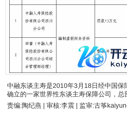
中融东谈主寿是2010年3月18日经中国
确立的一家世界性东谈主寿保障公司，总
责编:陶纪燕 | 审核:李震 | 监审:古筝kai