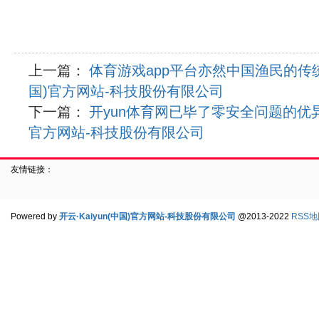
上一篇：
体育游戏app平台亦然中国渔民的传统功
国)官方网站-科技股份有限公司
下一篇：
开yun体育网已毕了零安全问题的优异发达
官方网站-科技股份有限公司
友情链接：
Powered by
开云·Kaiyun(中国)官方网站-科技股份有限公司
@2013-2022
RSS