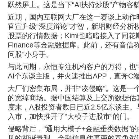
跃然屏上。这是当下“AI扶持炒股”产物容
近期，国内互联网大厂在这一赛谈上动作
官宣升级“深度辩论”才智，新增财经分析模
股票的行情数据；Kimi也暗暗接入了同花顺iF
Finance等金融数据库。此前，还有音信
问股”小身手。
与此同期，永恒专注机构客户的万得，也“破
AI个东谈主版，并火速推出APP，直奔C
大厂们密集布局，并非“凑侵略”。这是一个
的宽绰商场。据中国结算及上交所数据估算
度末，A股投资者数目已近2.5亿东谈主
入市，加快推开了“大模子进股市”的门。
侵略背后，“通用大模子+金融垂类数据”
见的和谐景观，金融信息作事商的竞争逻辑