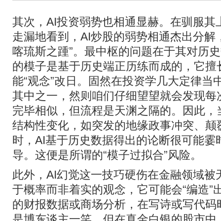
其次，AI投资弱势也相通显赫。在驯服其
走漏地看到，AI炒股的弱势相通杰出分解
喀琉斯之踵”。最中枢的问题在于其对历史
的模子是基于历史端正历练而成的，它擅长
能“观念”改日。固然在投资学几大定律当
其中之一，然则咱们仔细望望就会发现每
完毕相似，但流程是天渊之隔的。因此，
结构性变化，如突发的地缘政事冲突、颠
时，AI基于历史数据得出的论断很可能霎
导。这便是所谓的“模子过拟合”风险。
此外，AI幻觉这一技巧硬伤在金融领域被
于概率而非着实的观念，它可能会“编造”
的财报数据或商场分析，在写诗或写代码时
是博东谈主一笑，但在真金白银的股市中，