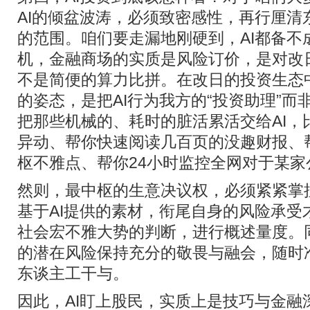
AI的倾盆波涛，必须致密感性，再行厘清
的范围。咱们要走漏地刚硬到，AI都备不
机，金融商场的实质是风险订价，是对改
不是简便的算力比拼。在改日的投资生态
的姿态，是把AI行为我方的“投资助理”而
把那些机械的、耗时的脏活累活交给AI，
异动、帮你快速阅读几百页的没趣财报、
枢不雅点、帮你24小时监控全网对于某家
然则，最中枢的生意决议权，必须紧紧掌
基于AI提供的素材，衔尾自身的风险承受
社会宏不雅大势的判断，进行概述量度。同
的潜在风险保持充分的敬畏与融会，随时
东谈主工干与。
因此，AI盯上股民，实质上是技巧与金融