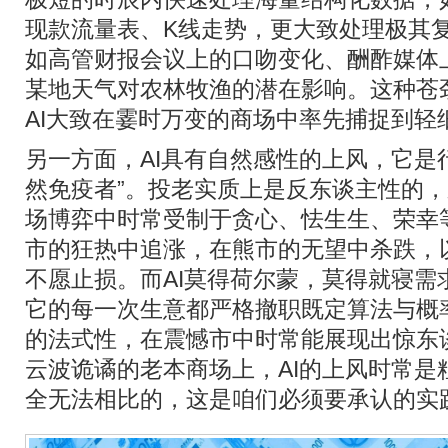
现款流量表、K线走势，更大致处理极其
如高管财报会议上的口吻变化、酬酢媒体
某地天气对农林牧渔的潜在影响。这种苍
AI大致在霎时万变的商场中率先捕捉到轻
另一方面，AI具有自然感性的上风，它是
然免疫者”。投老实质上是反东谈主性的
场博弈中时常受制于贪心、怯生生、荣幸
市的狂热中追涨，在熊市的无望中杀跌，
不愿止损。而AI莫得荷尔蒙，莫得就寝需
它的每一次生意都严格撤职既定算法与概
的法式性，在震憾市中时常能展现出惊东
云波诡谲的老本商场上，AI的上风时常是
全无法相比的，这是咱们必须要承认的实