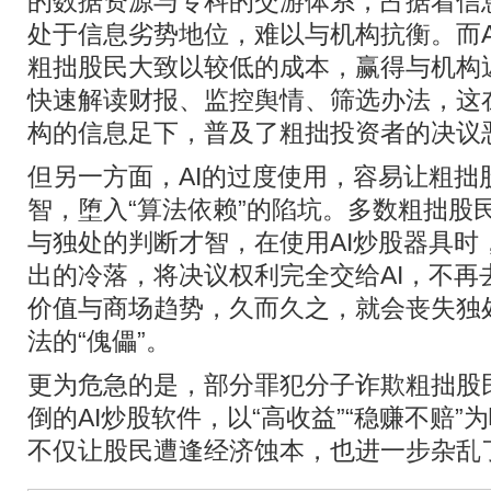
的数据资源与专科的交游体系，占据着信
处于信息劣势地位，难以与机构抗衡。而A
粗拙股民大致以较低的成本，赢得与机构
快速解读财报、监控舆情、筛选办法，这
构的信息足下，普及了粗拙投资者的决议
但另一方面，AI的过度使用，容易让粗拙
智，堕入“算法依赖”的陷坑。多数粗拙股
与独处的判断才智，在使用AI炒股器具时
出的冷落，将决议权利完全交给AI，不再
价值与商场趋势，久而久之，就会丧失独
法的“傀儡”。
更为危急的是，部分罪犯分子诈欺粗拙股民
倒的AI炒股软件，以“高收益”“稳赚不赔
不仅让股民遭逢经济蚀本，也进一步杂乱