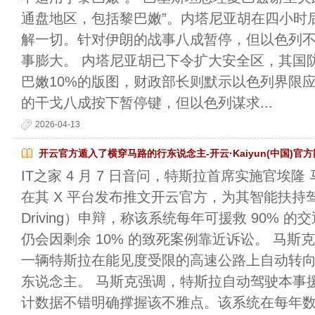
通盘地区，包括黎巴嫩”。内塔尼亚胡在四小时
解一切。针对伊朗的战事八成暂停，但以色列
事膨大。 内塔尼亚胡已下令扩大安全区，其国
巴嫩10%的版图，财政部长则默示以色列界限应
的干戈八成按下暂停键，但以色列谋求...
2026-04-13
开云官方遁入了横穿马路的行东说念主-开云·Kaiyun(中国)官
IT之家 4 月 7 日音问，特斯拉首席实施官埃隆 
在其 X 平台发布推文开云官方，为其智能扶持驾驶功能 
Driving）申辩，称该系统每年可援救 90% 
仍会因剩余 10% 的致死案例靠近诉讼。 马
一辆特斯拉在能见度受限的高速公路上自动转
东说念主。 马斯克强调，特斯拉自动驾驶本事
计数据不错明确撑握该不雅点。该系统在每年