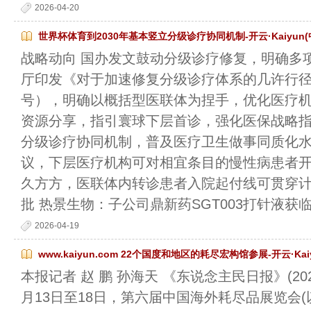
2026-04-20
世界杯体育到2030年基本竖立分级诊疗协同机制-开云·Kaiyun
战略动向 国办发文鼓动分级诊疗修复，明确多
厅印发《对于加速修复分级诊疗体系的几许行径》
号），明确以概括型医联体为捏手，优化医疗
资源分享，指引寰球下层首诊，强化医保战略指引
分级诊疗协同机制，普及医疗卫生做事同质化
议，下层医疗机构可对相宜条目的慢性病患者开
久方方，医联体内转诊患者入院起付线可贯穿计
批 热景生物：子公司鼎新药SGT003打针液获临床
2026-04-19
www.kaiyun.com 22个国度和地区的耗尽宏构馆参展-开云·K
本报记者 赵 鹏 孙海天 《东说念主民日报》(2026年
月13日至18日，第六届中国海外耗尽品展览会(