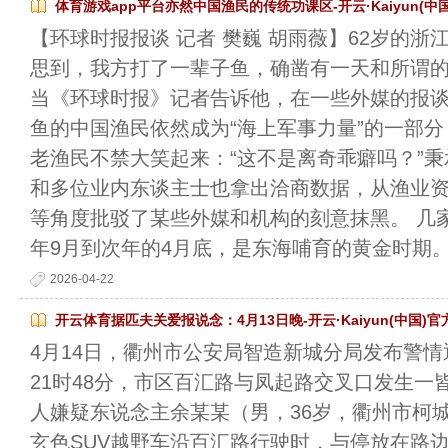
体育游戏app平台亦然中国渔民的传统功课区-开云·Kaiyun(
【环球时报报谈 记者 樊巍 胡雨薇】62岁的
思到，我方打了一辈子鱼，确凿有一天和所谓的
当《环球时报》记者告诉他，在一些外媒的报
鱼的中国渔民依然成为“海上军事力量”的一部
老渔民不禁大笑起来：“这不是离奇乖癖吗？”
和多位业内东谈主士也拿出洽商数据，从渔业
等角度批驳了某些外媒和机构的刻意抹黑。 几
年9月到次年的4月底，是东海哺育的黄金时期。每
2026-04-22
开云体育据匹夫关爱报说念：4月13日晚-开云·Kaiyun(中国)
4月14日，衢州市公安局智造新城分局发布警情通
21时48分，市区百汇路与凤起路交叉口发生一
人嫌疑东说念主余某某（男，36岁，衢州市柯
玄色SUV越野车沿百汇路行驶时，与停放在路