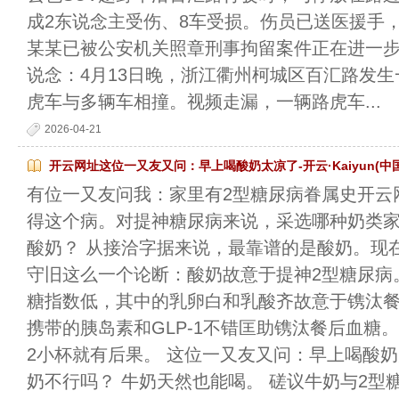
成2东说念主受伤、8车受损。伤员已送医援手
某某已被公安机关照章刑事拘留案件正在进一步
说念：4月13日晚，浙江衢州柯城区百汇路发
虎车与多辆车相撞。视频走漏，一辆路虎车...
2026-04-21
开云网址这位一又友又问：早上喝酸奶太凉了-开云·Kaiyun(中
有位一又友问我：家里有2型糖尿病眷属史开云
得这个病。对提神糖尿病来说，采选哪种奶类
酸奶？ 从接洽字据来说，最靠谱的是酸奶。现
守旧这么一个论断：酸奶故意于提神2型糖尿病
糖指数低，其中的乳卵白和乳酸齐故意于镌汰
携带的胰岛素和GLP-1不错匡助镌汰餐后血糖。
2小杯就有后果。 这位一又友又问：早上喝酸
奶不行吗？ 牛奶天然也能喝。 磋议牛奶与2型糖尿