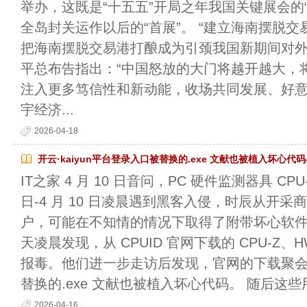
举办，这既是“十五五”开局之年我国关键展会的
全岛封关运作以后的“首展”。 “建立海南摆脱
把海南摆脱交易港打酿成为引颈我国新期间对外
平总布告指出：“中国怒放的大门将越开越大，
注入更多笃信性和新动能，收场共同发展、好意
宇经济...
2026-04-18
开云·kaiyun平台登录入口被替换的.exe 文献也被植入坏心代码
IT之家 4 月 10 日音问，PC 硬件监测器具 CPU-Z
日-4 月 10 日凌晨遇到黑客入侵，时辰从开采商
户，可能在不知情的情况下取得了附带坏心软件的装置
天凌晨发现，从 CPUID 官网下载的 CPU-Z、HWMoni
报毒。他们进一步走访后发现，官网的下载聚
替换的.exe 文献也被植入坏心代码。 随后这些用
2026-04-16