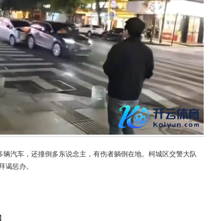
撞多辆汽车，还撞倒多东说念主，有伤者躺倒在地。柯城区交警大队
拜谒惩办。
】