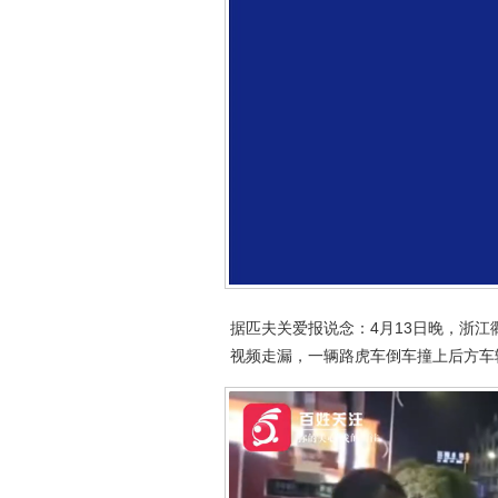
据匹夫关爱报说念：4月13日晚，浙
视频走漏，一辆路虎车倒车撞上后方车